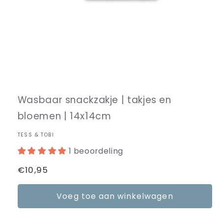
Wasbaar snackzakje | takjes en
bloemen | 14x14cm
TESS & TOBI
1 beoordeling
Normale
€10,95
prijs
Voeg toe aan winkelwagen