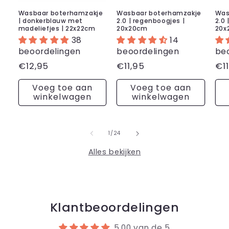
Wasbaar boterhamzakje
Wasbaar boterhamzakje
Was
| donkerblauw met
2.0 | regenboogjes |
2.0 
madeliefjes | 22x22cm
20x20cm
20x
38
14
beoordelingen
beoordelingen
be
Normale
€12,95
Normale
€11,95
No
€11
prijs
prijs
pri
Voeg toe aan
Voeg toe aan
winkelwagen
winkelwagen
van
1
/
24
Alles bekijken
Klantbeoordelingen
5.00 van de 5