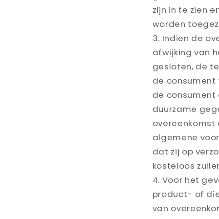
zijn in te zien
worden toegez
Indien de ov
afwijking van 
gesloten, de t
de consument t
de consument 
duurzame gegeve
overeenkomst 
algemene voor
dat zij op ver
kosteloos zull
Voor het ge
product- of di
van overeenkom