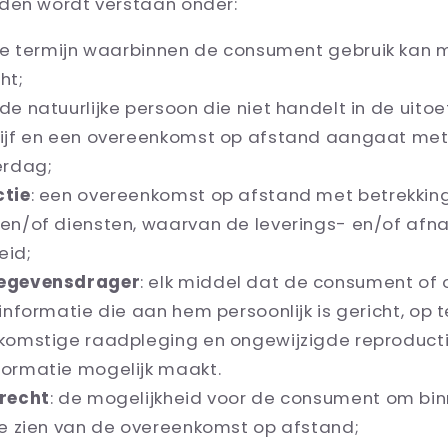
den wordt verstaan onder:
de termijn waarbinnen de consument gebruik kan m
ht;
 de natuurlijke persoon die niet handelt in de uito
rijf en een overeenkomst op afstand aangaat me
erdag;
tie
: een overeenkomst op afstand met betrekking
en/of diensten, waarvan de leverings- en/of afna
eid;
egevensdrager
: elk middel dat de consument of
informatie die aan hem persoonlijk is gericht, op 
komstige raadpleging en ongewijzigde reproduct
ormatie mogelijk maakt.
recht
: de mogelijkheid voor de consument om bi
te zien van de overeenkomst op afstand;