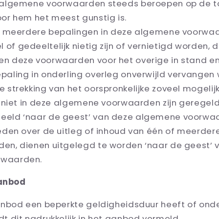
e algemene voorwaarden steeds beroepen op de t
oor hem het meest gunstig is.
f meerdere bepalingen in deze algemene voorwa
f gedeeltelijk nietig zijn of vernietigd worden, da
n deze voorwaarden voor het overige in stand en
paling in onderling overleg onverwijld vervangen
e strekking van het oorspronkelijke zoveel mogelij
e niet in deze algemene voorwaarden zijn geregeld
eeld ‘naar de geest’ van deze algemene voorwa
eden over de uitleg of inhoud van één of meerder
en, dienen uitgelegd te worden ‘naar de geest’ 
rwaarden.
aanbod
anbod een beperkte geldigheidsduur heeft of on
t dit nadrukkelijk in het aanbod vermeld.