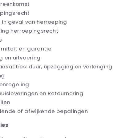
vereenkomst
epingsrecht
n in geval van herroeping
iting herroepingsrecht
s
ormiteit en garantie
ng en uitvoering
transacties: duur, opzegging en verlenging
ng
tenregeling
-thuisleveringen en Retournering
illen
ullende of afwijkende bepalingen
ties