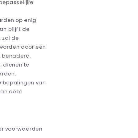
oepasselijke
arden op enig
n blijft de
 zal de
 worden door een
k benaderd.
, dienen te
arden.
e bepalingen van
van deze
der voorwaarden