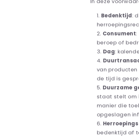
In deze voorwaar
Bedenktijd
: 
herroepingsrec
Consument
:
beroep of bed
Dag
: kalend
Duurtransac
van producten 
de tijd is gespr
Duurzame g
staat stelt om 
manier die toe
opgeslagen inf
Herroepings
bedenktijd af 