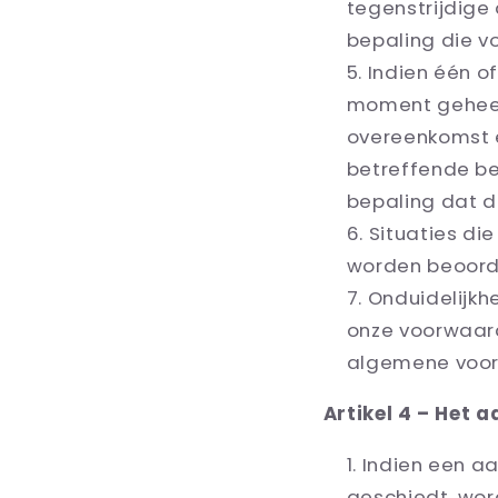
tegenstrijdig
bepaling die v
Indien één o
moment geheel o
overeenkomst e
betreffende be
bepaling dat d
Situaties di
worden beoord
Onduidelijkh
onze voorwaard
algemene voo
Artikel 4 – Het 
Indien een a
geschiedt, word