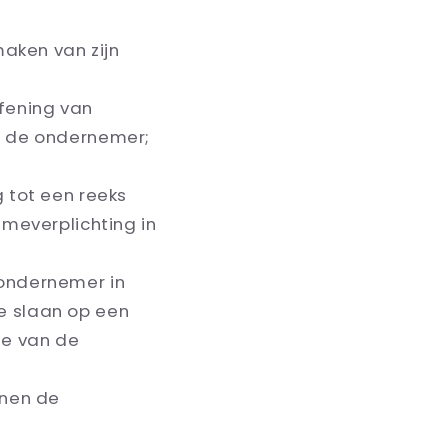
aken van zijn
efening van
t de ondernemer;
 tot een reeks
meverplichting in
 ondernemer in
te slaan op een
ie van de
nnen de