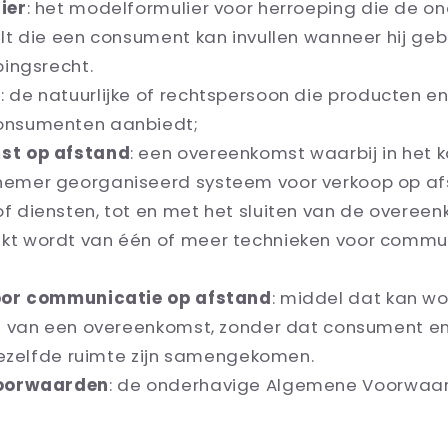
ier
: het modelformulier voor herroeping die de o
elt die een consument kan invullen wanneer hij geb
pingsrecht.
r
: de natuurlijke of rechtspersoon die producten e
onsumenten aanbiedt;
st op afstand
: een overeenkomst waarbij in het 
nemer georganiseerd systeem voor verkoop op af
f diensten, tot en met het sluiten van de overeen
kt wordt van één of meer technieken voor commu
oor communicatie op afstand
: middel dat kan w
en van een overeenkomst, zonder dat consument 
 dezelfde ruimte zijn samengekomen.
oorwaarden
: de onderhavige Algemene Voorwaa