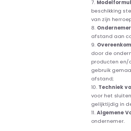
Modelformul
beschikking st
van zijn herroe
Onderneme
afstand aan c
Overeenkom
door de onder
producten en/o
gebruik gemaa
afstand;
Techniek v
voor het sluit
gelijktijdig in
Algemene V
ondernemer.