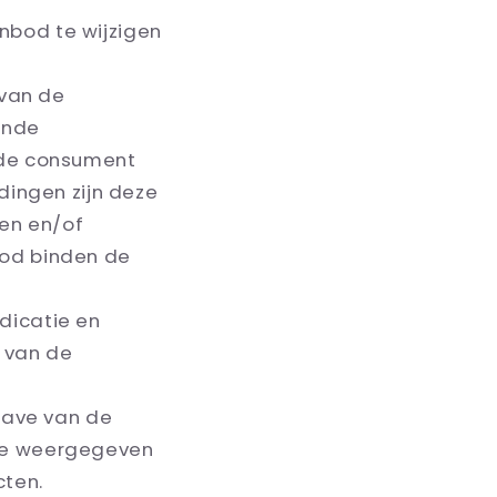
anbod te wijzigen
 van de
ende
 de consument
dingen zijn deze
en en/of
nbod binden de
ndicatie en
 van de
gave van de
de weergegeven
cten.