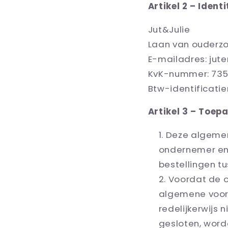
Artikel 2 – Iden
Jut&Julie
L
aan van ouderzo
E-mailadres:
jut
KvK-nummer:
735
Btw-identificat
Artikel 3 – Toepa
Deze algemen
ondernemer en
bestellingen t
Voordat de o
algemene voor
redelijkerwijs 
gesloten, wor