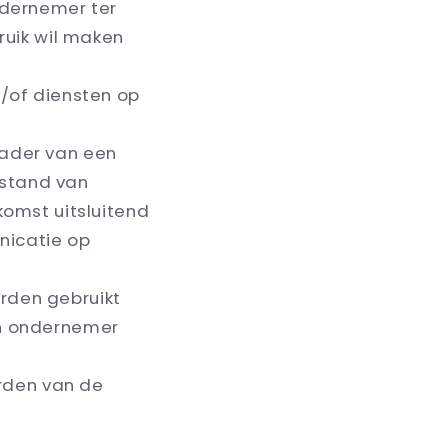
ndernemer ter
ruik wil maken
n/of diensten op
kader van een
stand van
komst uitsluitend
nicatie op
orden gebruikt
en ondernemer
rden van de