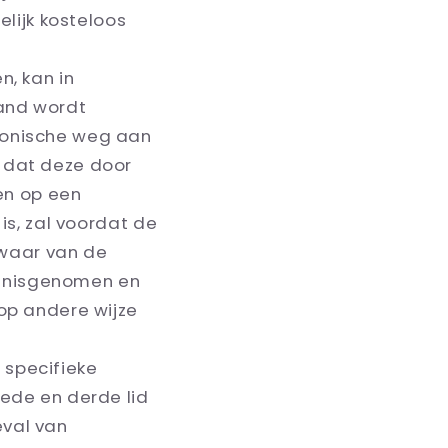
elijk kosteloos
n, kan in
tand wordt
ronische weg aan
 dat deze door
en op een
is, zal voordat de
waar van de
nnisgenomen en
op andere wijze
 specifieke
eede en derde lid
eval van