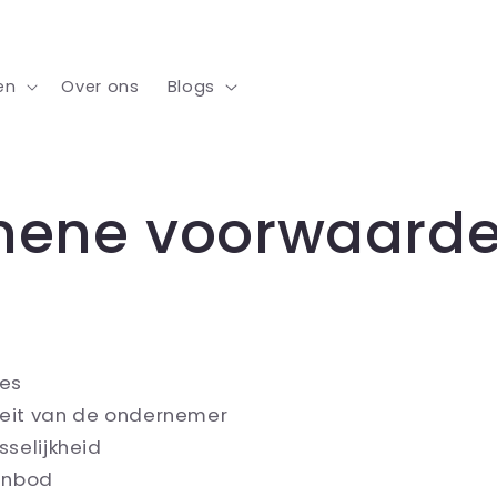
en
Over ons
Blogs
mene voorwaard
ies
iteit van de ondernemer
sselijkheid
aanbod