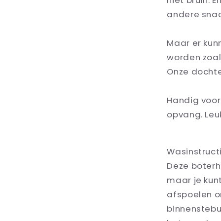
niet bruin. 
andere sna
Maar er kunn
worden zoals
Onze dochter
Handig voor
opvang. Leuk
Wasinstructi
Deze boterh
maar je kun
afspoelen o
binnenstebu