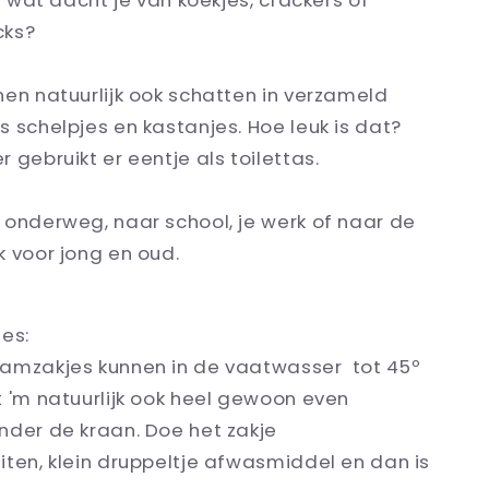
En wat dacht je van koekjes, crackers of
cks?
en natuurlijk ook schatten in verzameld
 schelpjes en kastanjes. Hoe leuk is dat?
 gebruikt er eentje als toilettas.
 onderweg, naar school, je werk of naar de
 voor jong en oud.
es:
amzakjes kunnen in de vaatwasser tot 45
º
t 'm natuurlijk ook heel gewoon even
nder de kraan. Doe het zakje
iten, klein druppeltje afwasmiddel en dan is