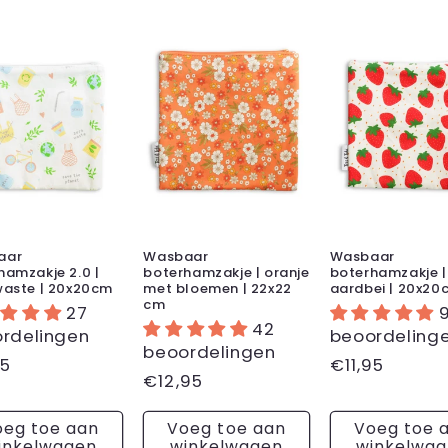
aar
Wasbaar
Wasbaar
hamzakje 2.0 |
boterhamzakje | oranje
boterhamzakje |
waste | 20x20cm
met bloemen | 22x22
aardbei | 20x20
cm
27
42
rdelingen
beoordeling
beoordelingen
male
95
Normale
€11,95
Normale
€12,95
prijs
prijs
oeg toe aan
Voeg toe aan
Voeg toe 
inkelwagen
winkelwagen
winkelwa