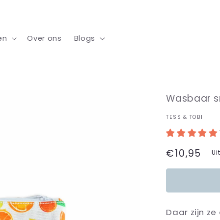
en
Over ons
Blogs
Wasbaar sn
TESS & TOBI
Normale
€10,95
Ui
prijs
Daar zijn z