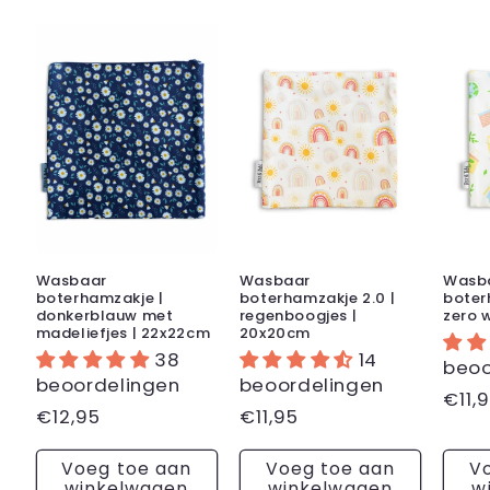
Wasbaar
Wasbaar
Wasb
boterhamzakje |
boterhamzakje 2.0 |
boter
donkerblauw met
regenboogjes |
zero 
madeliefjes | 22x22cm
20x20cm
38
14
beoo
beoordelingen
beoordelingen
Nor
€11,
Normale
€12,95
Normale
€11,95
prijs
prijs
prijs
Voeg toe aan
Voeg toe aan
V
winkelwagen
winkelwagen
w