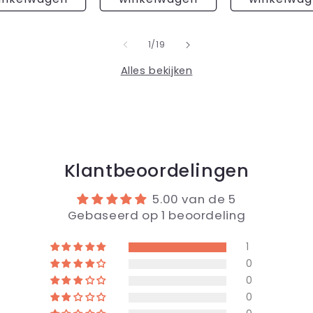
van
1
/
19
Alles bekijken
Klantbeoordelingen
5.00 van de 5
Gebaseerd op 1 beoordeling
1
0
0
0