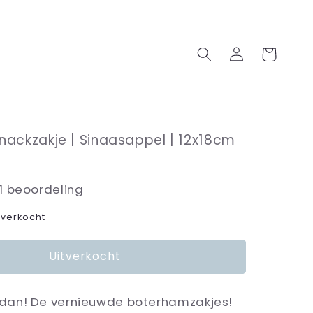
Inloggen
Winkelwagen
ackzakje | Sinaasappel | 12x18cm
1 beoordeling
tverkocht
Uitverkocht
e dan! De vernieuwde boterhamzakjes!