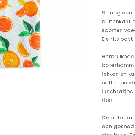
Nu nóg een 
buitenkant e
soorten voed
De rits past
Herbruikbaa
boterhammen
lekken en ka
nette tas st
lunchzakjes
rits!
De boterham
een gesnede