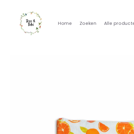
Meteen
naar de
content
Home
Zoeken
Alle product
Ga direct naar
productinformatie