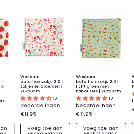
Wasbaar
Wasbaar
boterhamzakje 2.0 |
boterhamzakje 2.0 |
cm
takjes en bloemen |
licht groen met
20x20cm
kabouters | 20x20cm
9
12
12
en
beoordelingen
beoordelingen
Normale
€11,95
Normale
€11,95
prijs
prijs
aan
Voeg toe aan
Voeg toe aan
gen
winkelwagen
winkelwagen