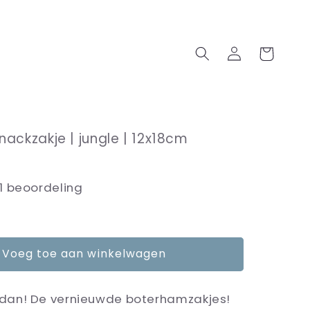
Inloggen
Winkelwagen
ackzakje | jungle | 12x18cm
1 beoordeling
Voeg toe aan winkelwagen
e dan! De vernieuwde boterhamzakjes!