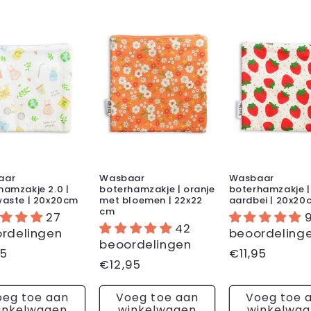
aar
Wasbaar
Wasbaar
hamzakje 2.0 |
boterhamzakje | oranje
boterhamzakje |
waste | 20x20cm
met bloemen | 22x22
aardbei | 20x20
cm
27
42
rdelingen
beoordeling
beoordelingen
male
95
Normale
€11,95
Normale
€12,95
prijs
prijs
oeg toe aan
Voeg toe aan
Voeg toe 
inkelwagen
winkelwagen
winkelwa