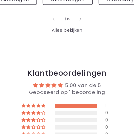
van
1
/
19
Alles bekijken
Klantbeoordelingen
5.00 van de 5
Gebaseerd op 1 beoordeling
1
0
0
0