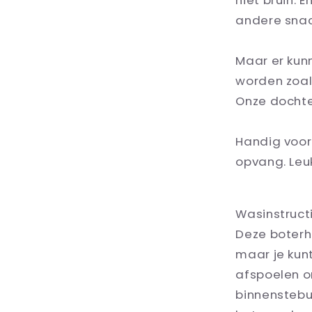
niet bruin. 
andere sna
Maar er kunn
worden zoals
Onze dochter
Handig voor
opvang. Leuk
Wasinstructi
Deze boterh
maar je kun
afspoelen o
binnenstebu