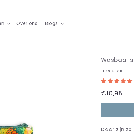
en
Over ons
Blogs
Wasbaar sn
TESS & TOBI
Normale
€10,95
prijs
Daar zijn z