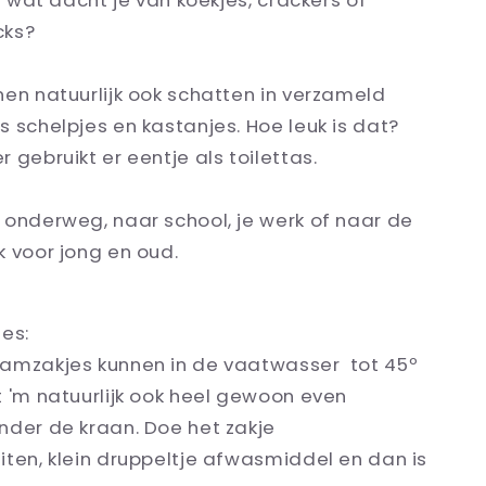
En wat dacht je van koekjes, crackers of
cks?
en natuurlijk ook schatten in verzameld
 schelpjes en kastanjes. Hoe leuk is dat?
 gebruikt er eentje als toilettas.
 onderweg, naar school, je werk of naar de
 voor jong en oud.
es:
amzakjes kunnen in de vaatwasser tot 45
º
t 'm natuurlijk ook heel gewoon even
nder de kraan. Doe het zakje
iten, klein druppeltje afwasmiddel en dan is