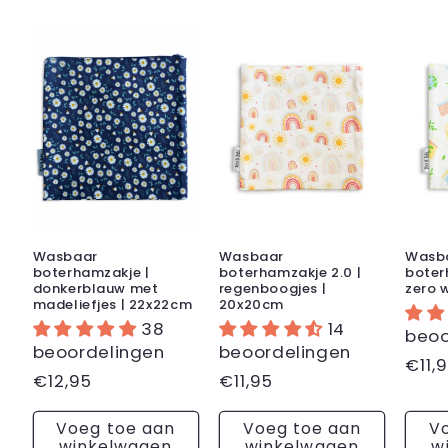
Wasbaar
Wasbaar
Wasb
boterhamzakje |
boterhamzakje 2.0 |
boter
donkerblauw met
regenboogjes |
zero 
madeliefjes | 22x22cm
20x20cm
38
14
beoo
beoordelingen
beoordelingen
Nor
€11,
Normale
€12,95
Normale
€11,95
prijs
prijs
prijs
Voeg toe aan
Voeg toe aan
V
winkelwagen
winkelwagen
w