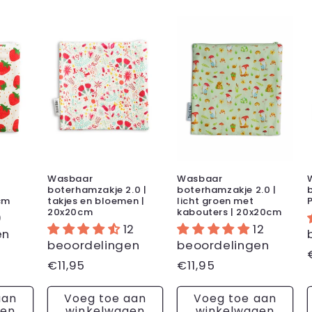
Wasbaar
Wasbaar
boterhamzakje 2.0 |
boterhamzakje 2.0 |
cm
takjes en bloemen |
licht groen met
20x20cm
kabouters | 20x20cm
9
12
12
en
beoordelingen
beoordelingen
Normale
€11,95
Normale
€11,95
prijs
prijs
aan
Voeg toe aan
Voeg toe aan
gen
winkelwagen
winkelwagen