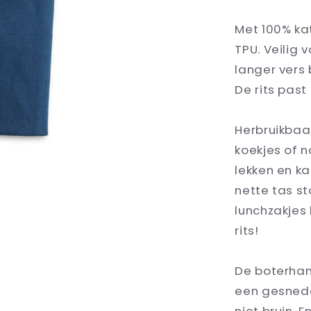
Met 100% ka
TPU. Veilig 
langer vers b
De rits past
Herbruikbaar
koekjes of n
lekken en ka
nette tas st
lunchzakjes
rits!
De boterham
een gesnede