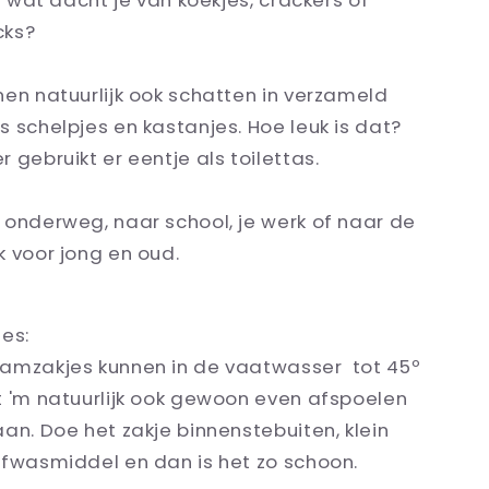
En wat dacht je van koekjes, crackers of
cks?
en natuurlijk ook schatten in verzameld
 schelpjes en kastanjes. Hoe leuk is dat?
 gebruikt er eentje als toilettas.
 onderweg, naar school, je werk of naar de
 voor jong en oud.
es:
amzakjes kunnen in de vaatwasser tot 45
º
t 'm natuurlijk ook gewoon even afspoelen
an. Doe het zakje binnenstebuiten, klein
afwasmiddel en dan is het zo schoon.