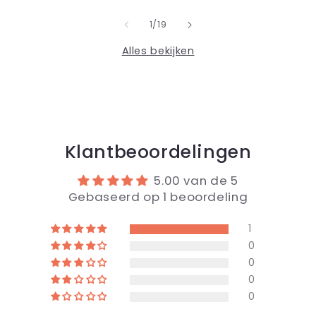
van
1
/
19
Alles bekijken
Klantbeoordelingen
5.00 van de 5
Gebaseerd op 1 beoordeling
1
0
0
0
0