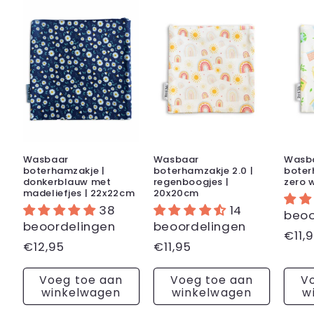
Wasbaar
Wasbaar
Wasb
boterhamzakje |
boterhamzakje 2.0 |
boter
donkerblauw met
regenboogjes |
zero 
madeliefjes | 22x22cm
20x20cm
38
14
beoo
beoordelingen
beoordelingen
Nor
€11,
Normale
€12,95
Normale
€11,95
prijs
prijs
prijs
Voeg toe aan
Voeg toe aan
V
winkelwagen
winkelwagen
w