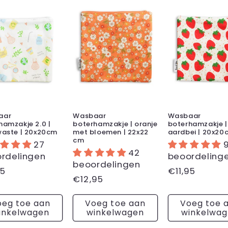
aar
Wasbaar
Wasbaar
hamzakje 2.0 |
boterhamzakje | oranje
boterhamzakje |
waste | 20x20cm
met bloemen | 22x22
aardbei | 20x20
cm
27
42
rdelingen
beoordeling
beoordelingen
male
95
Normale
€11,95
Normale
€12,95
prijs
prijs
oeg toe aan
Voeg toe aan
Voeg toe 
inkelwagen
winkelwagen
winkelwa