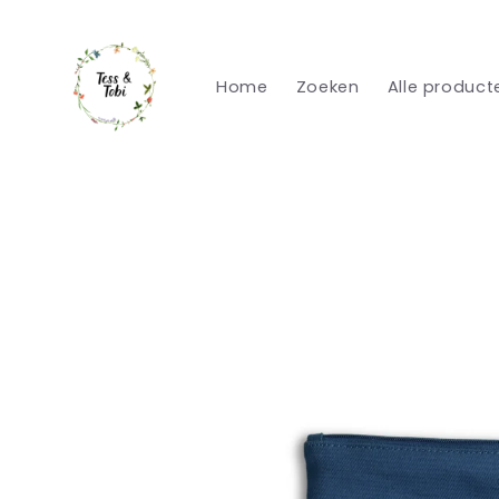
Meteen
naar de
content
Home
Zoeken
Alle product
Ga direct naar
productinformatie