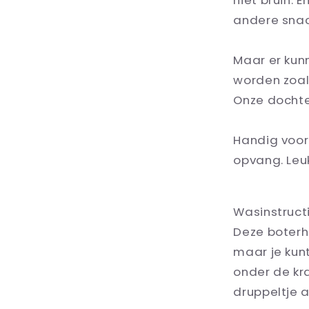
niet bruin. 
andere sna
Maar er kunn
worden zoals
Onze dochter
Handig voor
opvang. Leuk
Wasinstructi
Deze boterh
maar je kun
onder de kra
druppeltje 