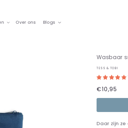
en
Over ons
Blogs
Wasbaar sn
TESS & TOBI
Normale
€10,95
prijs
Daar zijn z