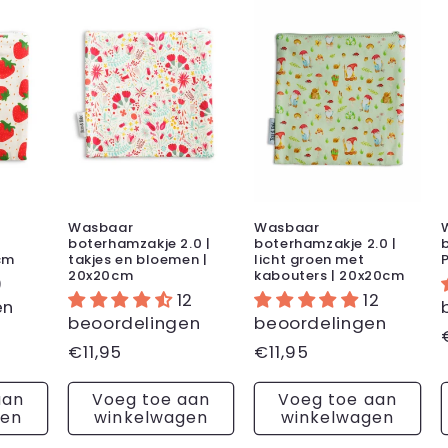
Wasbaar
Wasbaar
boterhamzakje 2.0 |
boterhamzakje 2.0 |
cm
takjes en bloemen |
licht groen met
20x20cm
kabouters | 20x20cm
9
12
12
en
beoordelingen
beoordelingen
Normale
€11,95
Normale
€11,95
prijs
prijs
aan
Voeg toe aan
Voeg toe aan
gen
winkelwagen
winkelwagen