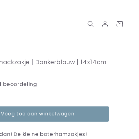
Inloggen
Winkelwagen
ackzakje | Donkerblauw | 14x14cm
1 beoordeling
Voeg toe aan winkelwagen
e dan! De kleine boterhamzakjes!