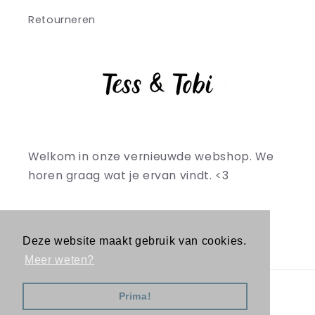
Retourneren
Welkom in onze vernieuwde webshop. We
horen graag wat je ervan vindt. <3
Facebook
Instagram
Deze website maakt gebruik van cookies.
Meer weten?
Betaalmethoden
Prima!