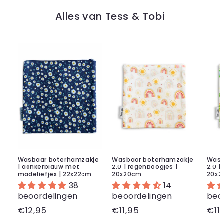
Alles van Tess & Tobi
Wasbaar boterhamzakje
Wasbaar boterhamzakje
Was
| donkerblauw met
2.0 | regenboogjes |
2.0 
madeliefjes | 22x22cm
20x20cm
20x
38
14
beoordelingen
beoordelingen
be
Normale
€12,95
Normale
€11,95
No
€11