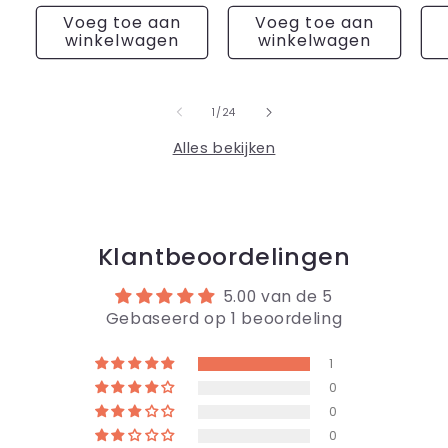
prijs
prijs
pri
Voeg toe aan
Voeg toe aan
winkelwagen
winkelwagen
van
1
/
24
Alles bekijken
Klantbeoordelingen
5.00 van de 5
Gebaseerd op 1 beoordeling
1
0
0
0