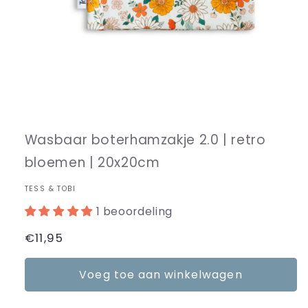
Wasbaar boterhamzakje 2.0 | retro
bloemen | 20x20cm
TESS & TOBI
1 beoordeling
Normale
€11,95
prijs
Voeg toe aan winkelwagen