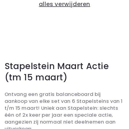
alles verwijderen
C
Stapelstein Maart Actie
o
(tm 15 maart)
l
Ontvang een gratis balanceboard bij
l
aankoop van elke set van 6 Stapelsteins van 1
t/m 15 maart! Uniek aan Stapelstein: slechts
e
één of 2x keer per jaar een speciale actie,
c
aangezien zij normaal niet deelnemen aan
uitverkoop.