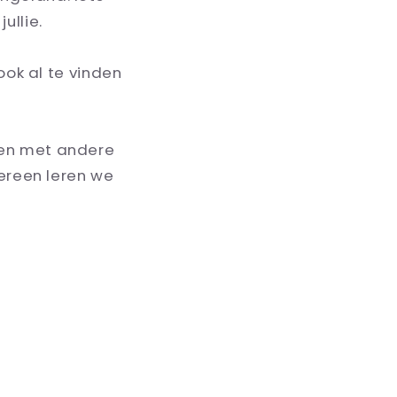
ullie.
ook al te vinden
ken met andere
dereen leren we