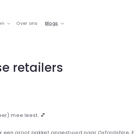
en
Over ons
Blogs
e retailers
eer) mee leest. 💕
 een groot pakket opgestuurd naar Oxfordshire, E