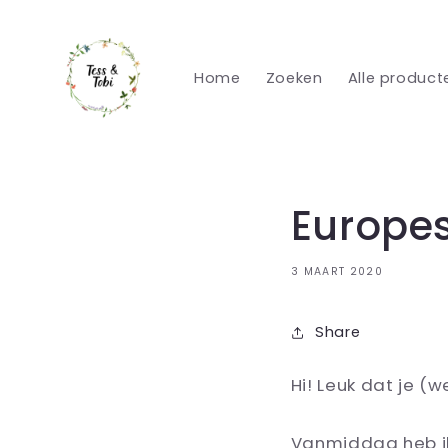
Meteen
naar de
content
Home
Zoeken
Alle product
Europes
3 MAART 2020
Share
Hi! Leuk dat je (w
Vanmiddag heb ik